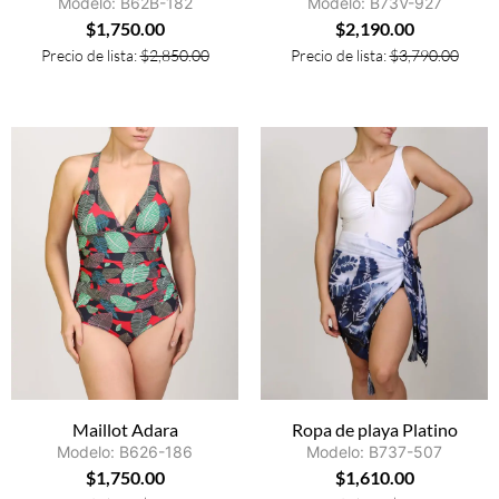
Modelo: B62B-182
Modelo: B73V-927
$
1,750.00
$
2,190.00
Precio de lista:
$
2,850.00
Precio de lista:
$
3,790.00
Maillot Adara
Ropa de playa Platino
Modelo: B626-186
Modelo: B737-507
$
1,750.00
$
1,610.00