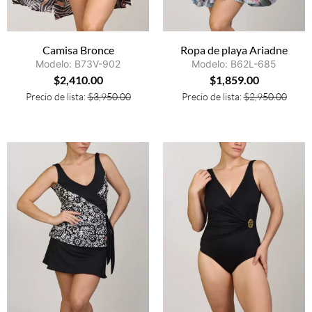
Camisa Bronce
Ropa de playa Ariadne
Modelo: B73V-902
Modelo: B62L-685
$
2,410.00
$
1,859.00
Precio de lista:
$
3,950.00
Precio de lista:
$
2,950.00