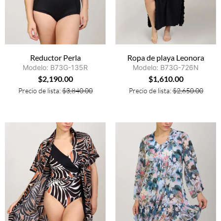
Reductor Perla
Ropa de playa Leonora
Modelo: B73G-135R
Modelo: B73G-726N
$
2,190.00
$
1,610.00
Precio de lista:
$
3,840.00
Precio de lista:
$
2,650.00