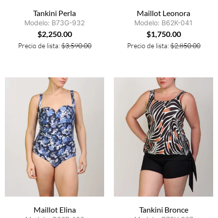
Tankini Perla
Maillot Leonora
Modelo: B73G-932
Modelo: B62K-041
$
2,250.00
$
1,750.00
Precio de lista:
$
3,590.00
Precio de lista:
$
2,850.00
Maillot Elina
Tankini Bronce