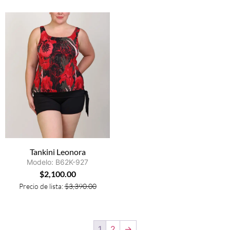
Tankini Leonora
Modelo: B62K-927
$
2,100.00
Precio de lista:
$
3,390.00
1
2
→