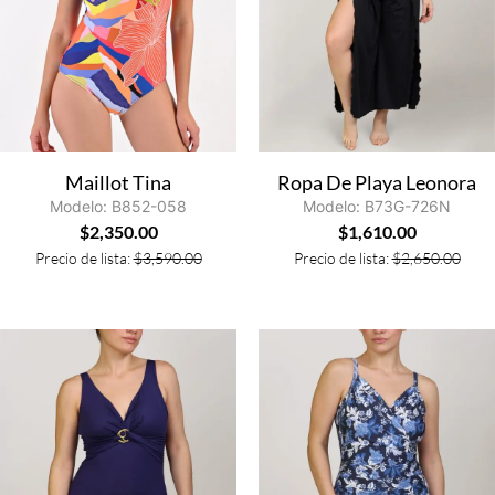
Maillot Tina
Ropa De Playa Leonora
Modelo: B852-058
Modelo: B73G-726N
$
2,350.00
$
1,610.00
Precio de lista:
$
3,590.00
Precio de lista:
$
2,650.00