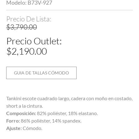
Modelo: B73V-927
$
3,790.00
$
2,190.00
GUIA DE TALLAS CÓMODO
Tankini escote cuadrado largo, cadera con moño en costado,
short a la cintura.
Composición:
82% poliéster, 18% elastano.
Forro:
86% poliéster, 14% spandex.
Ajuste:
Cómodo.