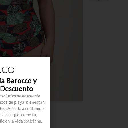
ia Barocco y
 Descuento
exclusivo de descuento,
da de playa, bienestar,
tos. Accede a contenido
ticas que, como tú,
jo en la vida cotidiana.