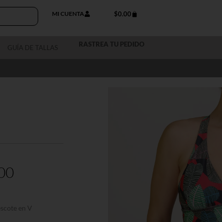
MI CUENTA
$
0.00
RASTREA TU PEDIDO
GUÍA DE TALLAS
00
escote en V