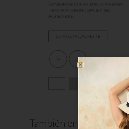
Composición:
82% poliéster, 18% elastano.
Forro:
86% poliéster, 14% spandex.
Ajuste:
Petite.
GUIA DE TALLAS PETITE
34
36
AÑADIR AL CARRITO
También en la Colecció