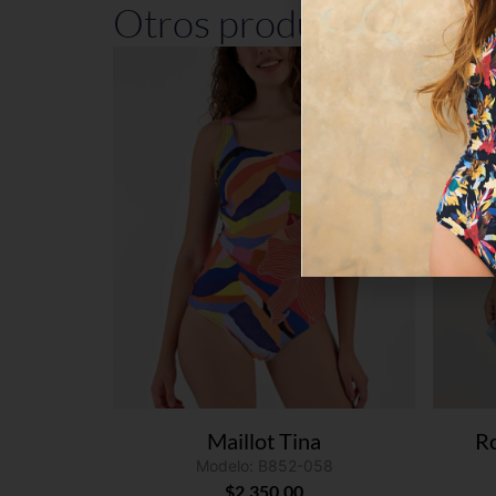
Otros productos que po
Maillot Tina
Ro
Modelo: B852-058
$
2,350.00