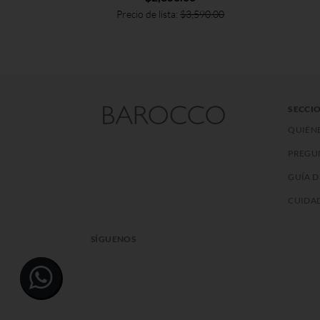
Precio de lista:
$
3,590.00
SECCIO
QUIÉN
PREGU
GUÍA D
CUIDAD
SÍGUENOS