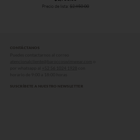
Precio de lista:
$
2,850.00
CONTÁCTANOS
Puedes contactarnos al correo
atencionalcliente@baroccoswimwear.com
o
por whatsapp al
+52 56 1024 1928
con
horario de 9:00 a 18:00 horas
SUSCRÍBETE A NUESTRO NEWSLETTER