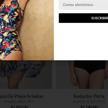
drían gustarte
SUSCRIBI
pa De Playa Ariadne
Reductor Perla
Modelo: B62L-685
Modelo: B73G-135R
$
1,859.00
$
2,190.00