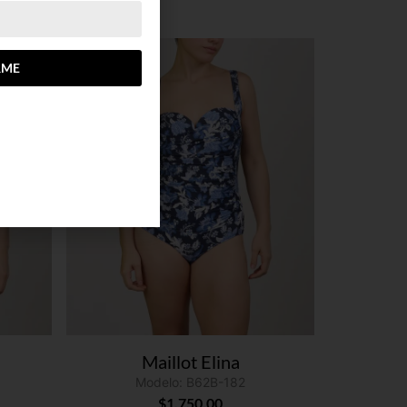
RME
Maillot Elina
Modelo: B62B-182
$
1,750.00