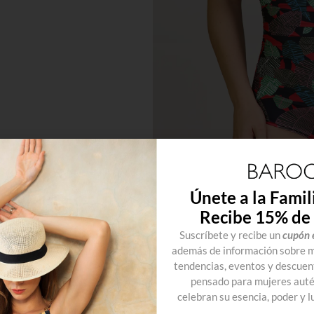
Únete a la Famil
Recibe 15% de
Suscríbete y recibe un
cupón 
además de información sobre mo
tendencias, eventos y descuen
pensado para mujeres autén
n
celebran su esencia, poder y lu