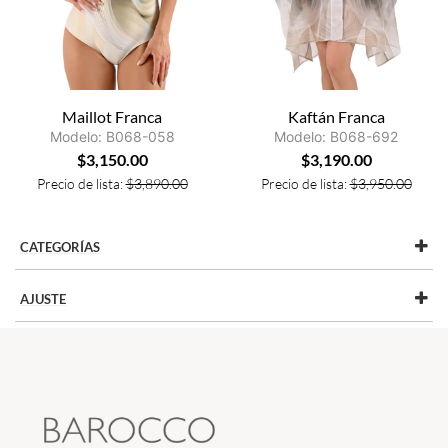
Maillot Franca
Kaftán Franca
Modelo: B068-058
Modelo: B068-692
$
3,150.00
$
3,190.00
Precio de lista:
$
3,890.00
Precio de lista:
$
3,950.00
CATEGORÍAS
AJUSTE
FRANCA
(4)
CÓMODO
(1)
PETITE
(2)