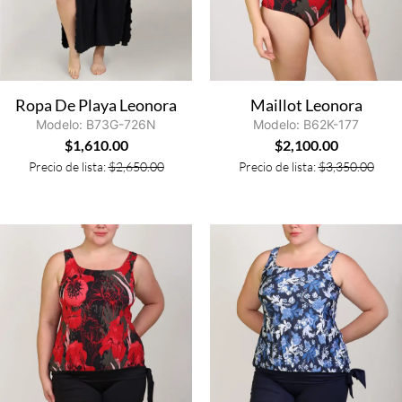
Ropa De Playa Leonora
Maillot Leonora
Modelo: B73G-726N
Modelo: B62K-177
$
1,610.00
$
2,100.00
Precio de lista:
$
2,650.00
Precio de lista:
$
3,350.00