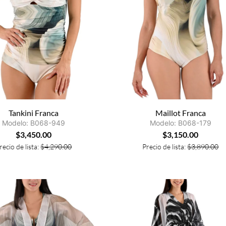
Tankini Franca
Maillot Franca
Modelo: B068-949
Modelo: B068-179
$
3,450.00
$
3,150.00
recio de lista:
$
4,290.00
Precio de lista:
$
3,890.00