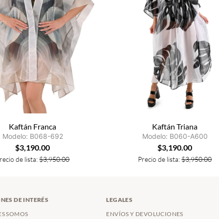
Kaftán Franca
Kaftán Triana
Modelo: B068-692
Modelo: B060-A600
$
3,190.00
$
3,190.00
recio de lista:
$
3,950.00
Precio de lista:
$
3,950.00
NES DE INTERÉS
LEGALES
ES SOMOS
ENVÍOS Y DEVOLUCIONES