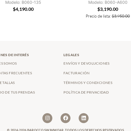
Modelo: B060-135
Modelo: B060-A600
$
4,190.00
$
3,190.00
Precio de lista:
$
3,950.00
NES DE INTERÉS
LEGALES
ES SOMOS
ENVÍOS Y DEVOLUCIONES
NTAS FRECUENTES
FACTURACIÓN
E TALLAS
TÉRMINOS Y CONDICIONES
O DE TUS PRENDAS
POLÍTICA DE PRIVACIDAD
© 2024-2026 BAROCCO SWIMWEAR. TODOS LOS DERECHOS RESERVADOS