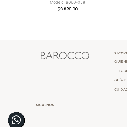
Modelo: B060-058
$
3,890.00
SECCIO
QUIÉN
PREGU
GUÍA D
CUIDAD
SÍGUENOS