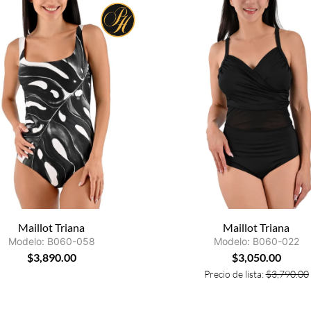
Maillot Triana
Maillot Triana
Modelo: B060-058
Modelo: B060-022
$
3,890.00
$
3,050.00
Precio de lista:
$
3,790.00