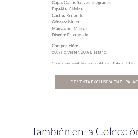
Copa:
Copas Suaves Integradas
Espalda:
Clásica
Cuello:
Redondo
Género:
Mujer
Manga:
Sin Mangas
Diseño:
Estampado
Composición:
80% Polyester, 20% Elastano.
* Pago en mensualidades disponible en El Palacio de Hierr
DE VENTA EXCLUSIVA EN EL PALAC
También en la Colecció