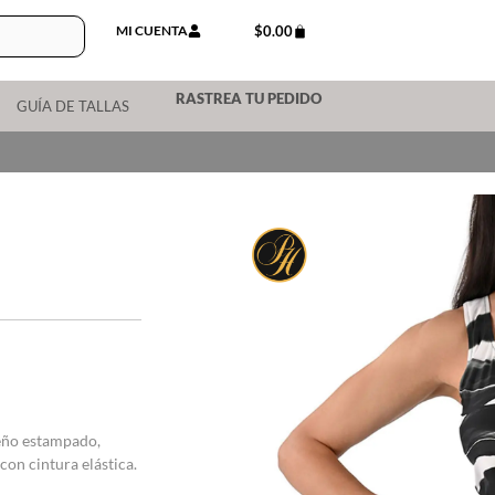
MI CUENTA
$
0.00
RASTREA TU PEDIDO
GUÍA DE TALLAS
seño estampado,
con cintura elástica.