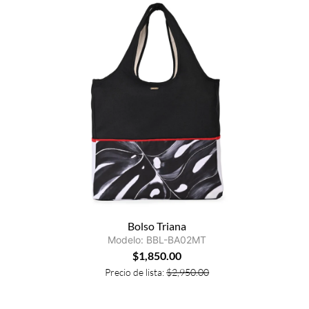
Bolso Triana
Modelo: BBL-BA02MT
$
1,850.00
Precio de lista:
$
2,950.00