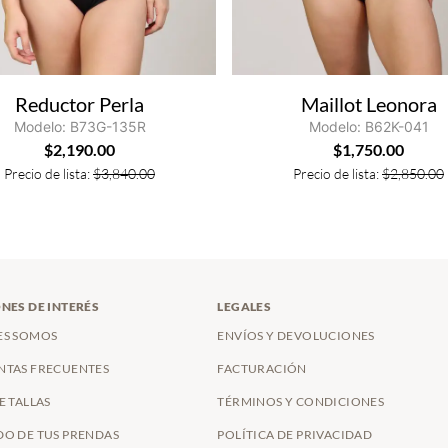
Reductor Perla
Maillot Leonora
Modelo: B73G-135R
Modelo: B62K-041
$
2,190.00
$
1,750.00
Precio de lista:
$
3,840.00
Precio de lista:
$
2,850.00
NES DE INTERÉS
LEGALES
ES SOMOS
ENVÍOS Y DEVOLUCIONES
NTAS FRECUENTES
FACTURACIÓN
E TALLAS
TÉRMINOS Y CONDICIONES
O DE TUS PRENDAS
POLÍTICA DE PRIVACIDAD