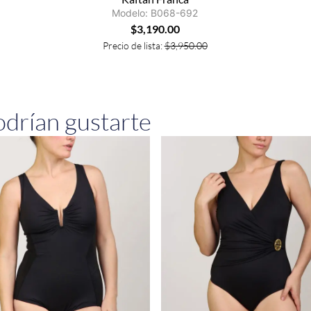
Modelo: B068-692
$
3,190.00
Precio de lista:
$
3,950.00
drían gustarte