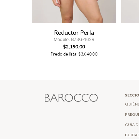
Reductor Perla
Modelo: B73G-162R
$
2,190.00
Precio de lista:
$
3,840.00
SECCIO
QUIÉN
PREGU
GUÍA D
CUIDAD