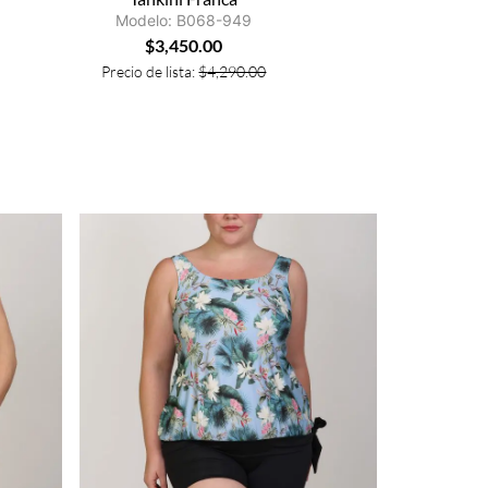
Modelo: B068-949
$
3,450.00
Precio de lista:
$
4,290.00