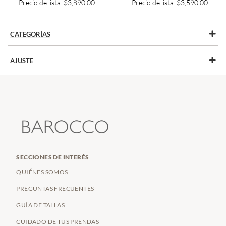
Precio de lista:
$
3,890.00
Precio de lista:
$
3,590.00
CATEGORÍAS
AJUSTE
AMBERES
(1)
CÓMODO
(6)
FRANCA
(2)
PETITE
(6)
REUS
(1)
TABARA
(1)
TALLÍN
(2)
SECCIONES DE INTERÉS
TENNESSE
(1)
QUIÉNES SOMOS
TERRA
(1)
PREGUNTAS FRECUENTES
TINA
(2)
GUÍA DE TALLAS
TRIANA
(1)
CUIDADO DE TUS PRENDAS