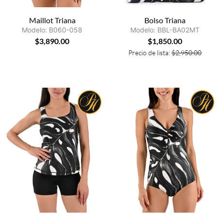
Maillot Triana
Bolso Triana
Modelo: B060-058
Modelo: BBL-BA02MT
$
3,890.00
$
1,850.00
Precio de lista:
$
2,950.00