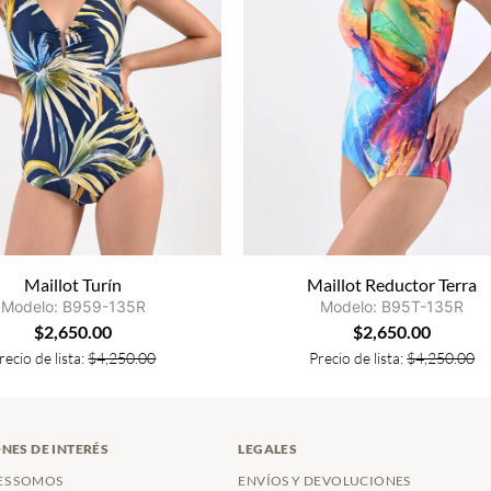
Maillot Turín
Maillot Reductor Terra
Modelo: B959-135R
Modelo: B95T-135R
$
2,650.00
$
2,650.00
recio de lista:
$
4,250.00
Precio de lista:
$
4,250.00
NES DE INTERÉS
LEGALES
ES SOMOS
ENVÍOS Y DEVOLUCIONES