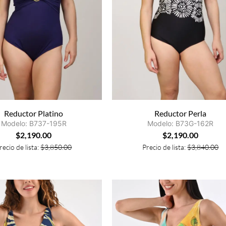
Reductor Platino
Reductor Perla
Modelo: B737-195R
Modelo: B73G-162R
$
2,190.00
$
2,190.00
recio de lista:
$
3,850.00
Precio de lista:
$
3,840.00