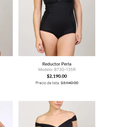
Reductor Perla
Modelo: B73G-135R
$
2,190.00
Precio de lista:
$
3,840.00