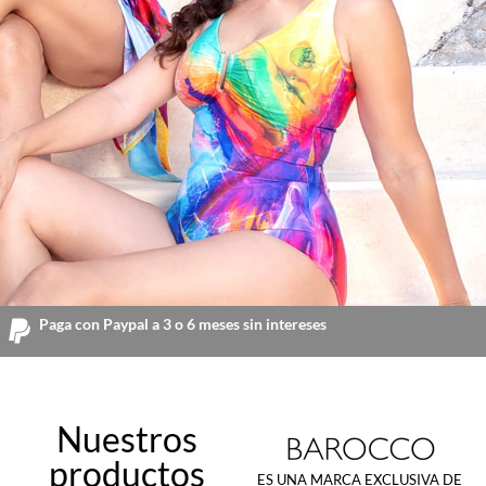
Paga con Paypal a 3 o 6 meses sin intereses
Colección Franca
Colección Terra
Colección Franca
Colección Terra
Colección Franca
Colección Terra
Nuestros
Ver colección
Ver colección
Ver colección
Ver colección
Ver colección
Ver colección
productos
ES UNA MARCA EXCLUSIVA DE