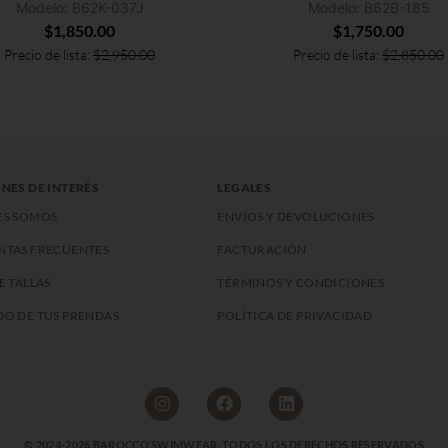
Modelo: B62K-037J
Modelo: B62B-185
$
1,850.00
$
1,750.00
Precio de lista:
$
2,950.00
Precio de lista:
$
2,850.00
NES DE INTERÉS
LEGALES
ES SOMOS
ENVÍOS Y DEVOLUCIONES
NTAS FRECUENTES
FACTURACIÓN
E TALLAS
TÉRMINOS Y CONDICIONES
O DE TUS PRENDAS
POLÍTICA DE PRIVACIDAD
© 2024-2026 BAROCCO SWIMWEAR. TODOS LOS DERECHOS RESERVADOS