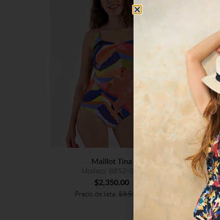
Maillot Tina
Modelo: B852-058
$
2,350.00
Precio de lista:
$
3,590.00