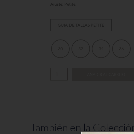
Ajuste:
Petite.
GUIA DE TALLAS PETITE
30
32
34
36
AÑADIR AL CARRITO
También en la Colecció