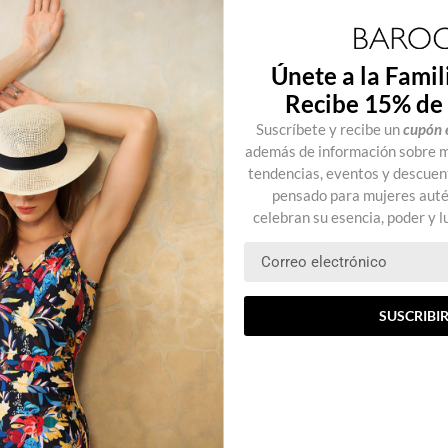
Únete a la Famil
Recibe 15% de
Suscríbete y recibe un
cupón 
además de información sobre mo
tendencias, eventos y descuen
pensado para mujeres autén
celebran su esencia, poder y lu
SUSCRIBI
Bikini Tina
Vestido Tina
Modelo: B852-352
Modelo: B852-711
$
2,350.00
$
2,250.00
Precio de lista:
$
3,590.00
Precio de lista:
$
3,390.00