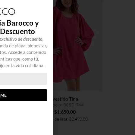
ia Barocco y
 Descuento
exclusivo de descuento,
da de playa, bienestar,
tos. Accede a contenido
ticas que, como tú,
jo en la vida cotidiana.
RME
Vestido Tina
Modelo: B95G-744
$
1,650.00
Precio de lista:
$
2,490.00