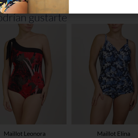
drían gustarte
Maillot Leonora
Maillot Elina