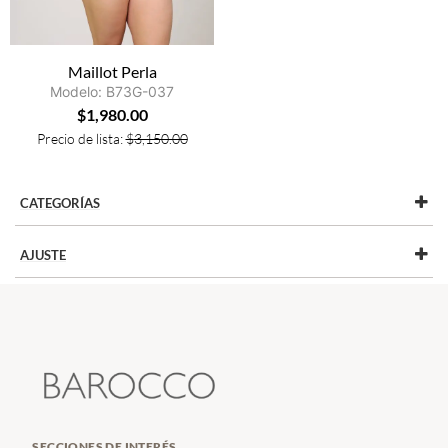
Maillot Perla
Modelo: B73G-037
$
1,980.00
Precio de lista:
$
3,150.00
CATEGORÍAS
AJUSTE
BOLSOS
(1)
CÓMODO
(2)
BRONCE
(2)
PETITE
(1)
PERLA
(2)
TRIANA
(1)
SECCIONES DE INTERÉS