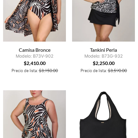
Camisa Bronce
Tankini Perla
Modelo: B73V-902
Modelo: B73G-932
$
2,410.00
$
2,250.00
Precio de lista:
$
3,950.00
Precio de lista:
$
3,590.00