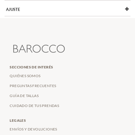
AJUSTE
ARIADNE
(1)
CÓMODO
(15)
BRONCE
(1)
ELINA
(3)
FRANCA
(1)
LEONORA
(3)
SECCIONES DE INTERÉS
PERLA
(1)
QUIÉNES SOMOS
REUS
(1)
PREGUNTAS FRECUENTES
TALLÍN
(2)
GUÍA DE TALLAS
TENNESSE
(1)
CUIDADO DE TUS PRENDAS
TINA
(1)
LEGALES
ENVÍOS Y DEVOLUCIONES