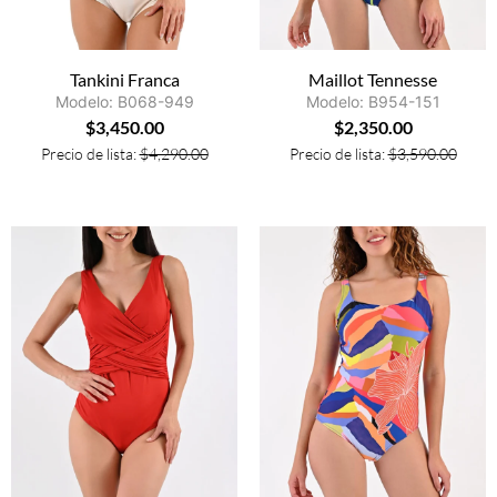
Tankini Franca
Maillot Tennesse
Modelo: B068-949
Modelo: B954-151
$
3,450.00
$
2,350.00
Precio de lista:
$
4,290.00
Precio de lista:
$
3,590.00