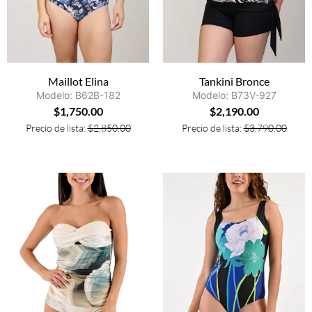
Maillot Elina
Tankini Bronce
Modelo: B62B-182
Modelo: B73V-927
$
1,750.00
$
2,190.00
Precio de lista:
$
2,850.00
Precio de lista:
$
3,790.00