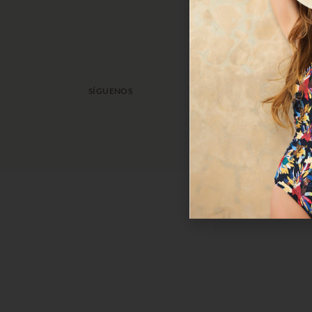
PREGU
GUÍA D
CUIDAD
SÍGUENOS