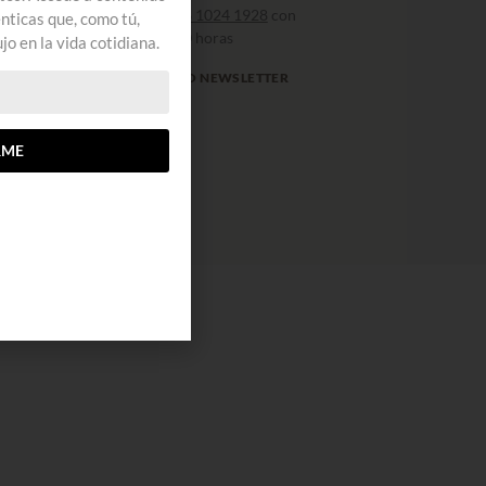
por whatsapp al
+52 56 1024 1928
con
ticas que, como tú,
horario de 9:00 a 18:00 horas
jo en la vida cotidiana.
SUSCRÍBETE A NUESTRO NEWSLETTER
RME