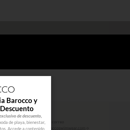
ia Barocco y
 Descuento
CONTÁCTANOS
exclusivo de descuento,
Puedes contactarnos al correo
da de playa, bienestar,
atencionalcliente@baroccoswimwear.com
o
tos. Accede a contenido