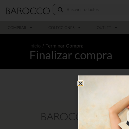
COMPRAR
COLECCIONES
OUTLET
Inicio
/ Terminar Compra
Finalizar compra
SECCIO
QUIÉN